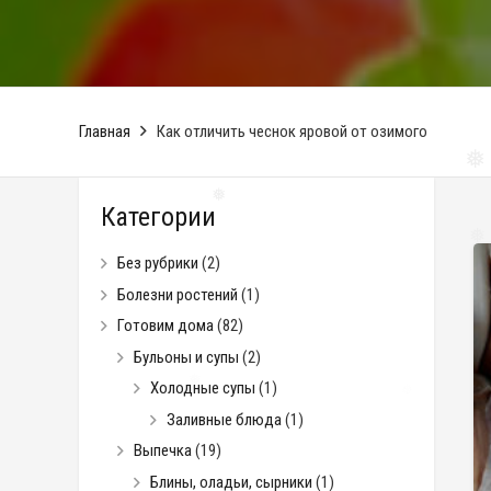
Главная
Как отличить чеснок яровой от озимого
❅
Категории
❅
Без рубрики
(2)
Болезни ростений
(1)
❅
Готовим дома
(82)
Бульоны и супы
(2)
Холодные супы
(1)
Заливные блюда
(1)
Выпечка
(19)
Блины, оладьи, сырники
(1)