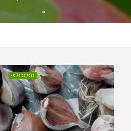
❅
❅
29.09.2019