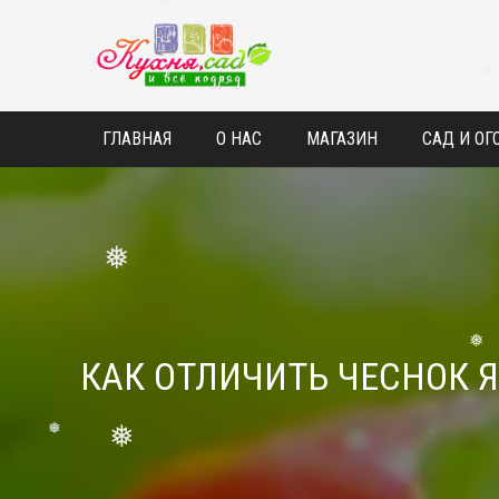
❅
❅
❅
ГЛАВНАЯ
О НАС
МАГАЗИН
САД И ОГ
❅
КАК ОТЛИЧИТЬ ЧЕСНОК Я
❅
❅
❅