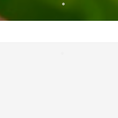
❅
❅
❅