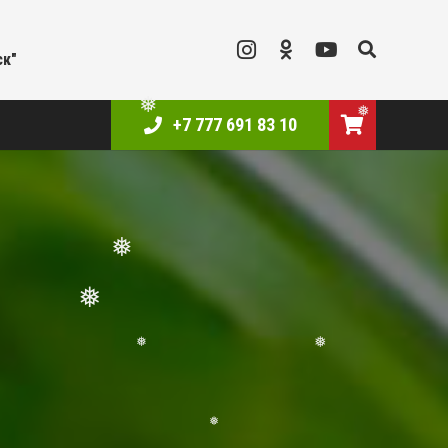
❅
ск"
+7 777 691 83 10
❅
❅
❅
❅
❅
❅