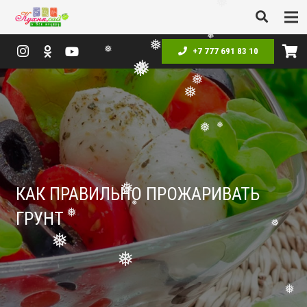
❅
+7 777 691 83 10
❅
❅
❅
❅
❅
❅
❅
❅
❅
КАК ПРАВИЛЬНО ПРОЖАРИВАТЬ
❅
ГРУНТ
❅
❅
❅
❅
❅