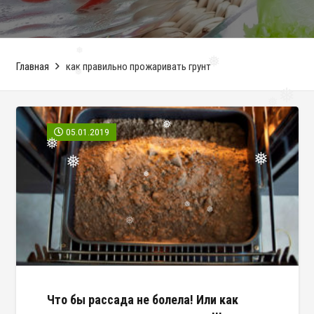
❅
Главная
как правильно прожаривать грунт
❅
❅
❅
❅
❅
05.01.2019
❅
❅
❅
❅
❅
❅
❅
❅
Что бы рассада не болела! Или как