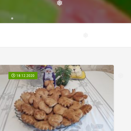
❅
❅
❅
❅
18.12.2020
❅