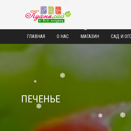
❅
ГЛАВНАЯ
О НАС
МАГАЗИН
САД И ОГ
❅
❅
❅
ПЕЧЕНЬЕ
❅