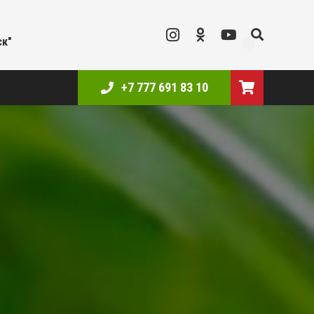
❅
❅
ск"
❅
+7 777 691 83 10