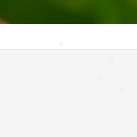
❅
❅
❅
❅
❅