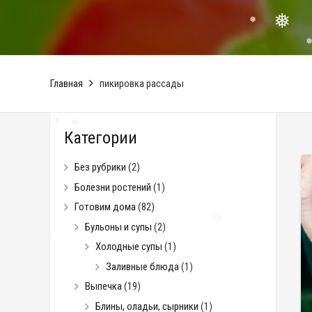
❅
❅
❅
Главная
пикировка рассады
Категории
❅
❅
Без рубрики
(2)
❅
❅
Болезни ростений
(1)
Готовим дома
(82)
Бульоны и супы
(2)
❅
Холодные супы
(1)
Заливные блюда
(1)
Выпечка
(19)
Блины, оладьи, сырники
(1)