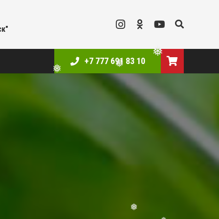
ск"
+7 777 691 83 10
❅
❅
❅
❅