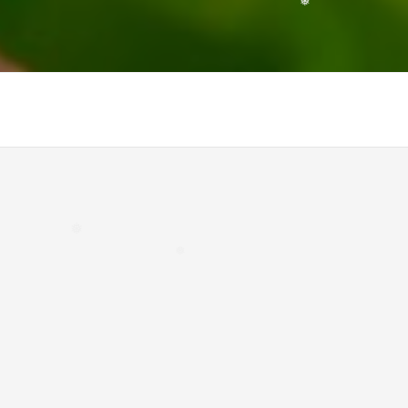
❅
❅
❅
❅