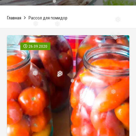
❅
❅
Главная
Рассол для помидор
❅
❅
❅
❅
26.09.2020
❅
❅
❅
❅
❅
❅
❅
❅
❅