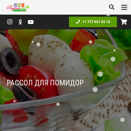
❅
❅
❅
+7 777 691 83 10
❅
❅
❅
❅
❅
❅
❅
РАССОЛ ДЛЯ ПОМИДОР
❅
❅
❅
❅