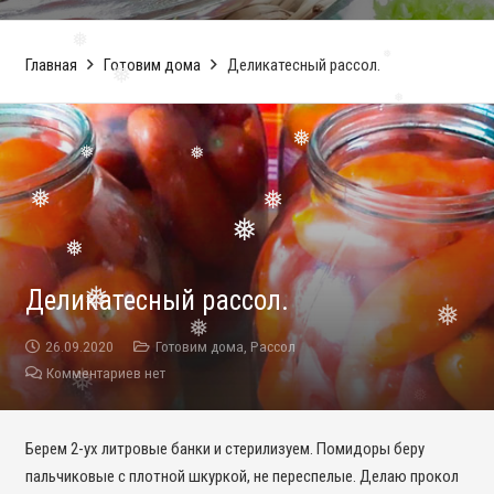
❅
Главная
Готовим дома
Деликатесный рассол.
❅
❅
❅
❅
❅
❅
❅
❅
❅
❅
Деликатесный рассол.
❅
26.09.2020
Готовим дома
,
Рассол
❅
❅
Комментариев нет
Берем 2-ух литровые банки и стерилизуем. Помидоры беру
пальчиковые с плотной шкуркой, не переспелые. Делаю прокол