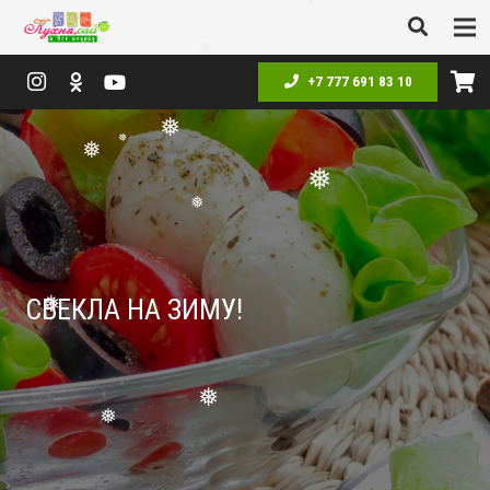
❅
❅
❅
❅
❅
+7 777 691 83 10
❅
❅
❅
❅
❅
СВЕКЛА НА ЗИМУ!
❅
❅
❅