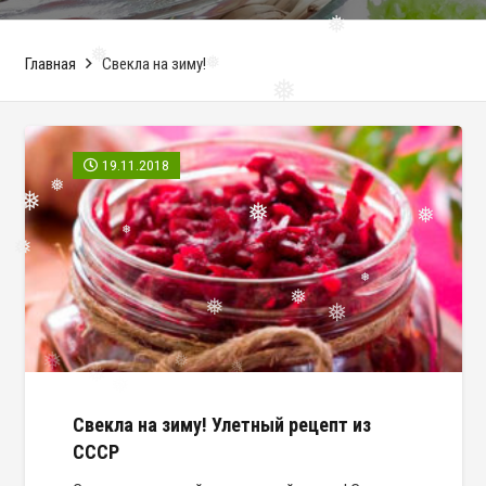
❅
Главная
Свекла на зиму!
❅
❅
❅
19.11.2018
❅
❅
❅
❅
❅
❅
❅
❅
❅
❅
Свекла на зиму! Улетный рецепт из
СССР