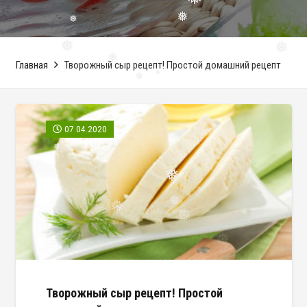
❅
❅
❅
❅
❅
Главная
Творожный сыр рецепт! Простой домашний рецепт
❅
❅
❅
❅
07.04.2020
❅
❅
❅
❅
❅
Творожный сыр рецепт! Простой