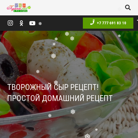
❅
❅
+7 777 691 83 10
❅
❅
❅
❅
❅
❅
❅
❅
❅
ТВОРОЖНЫЙ СЫР РЕЦЕПТ!
❅
ПРОСТОЙ ДОМАШНИЙ РЕЦЕПТ
❅
❅