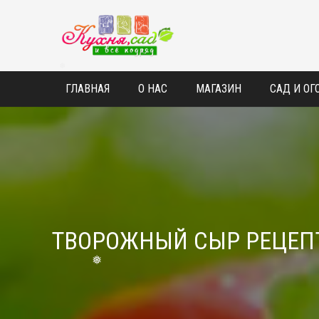
❅
ГЛАВНАЯ
О НАС
МАГАЗИН
САД И ОГ
❅
ТВОРОЖНЫЙ СЫР РЕЦЕП
❅