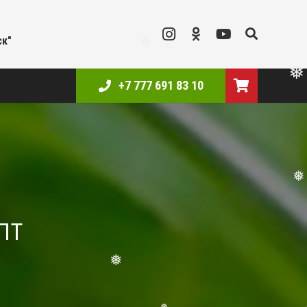
❅
❅
ск"
❅
+7 777 691 83 10
❅
❅
ПТ