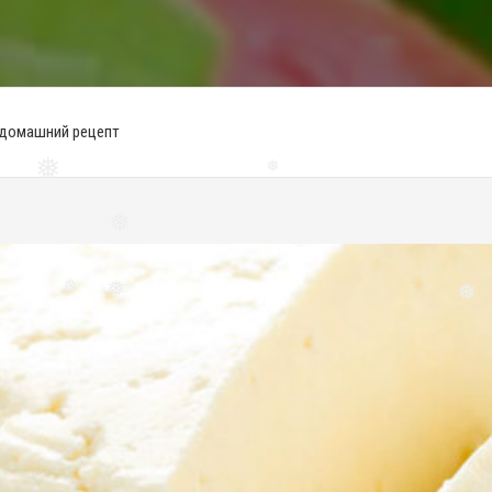
 домашний рецепт
❅
❅
❅
❅
❅
❅