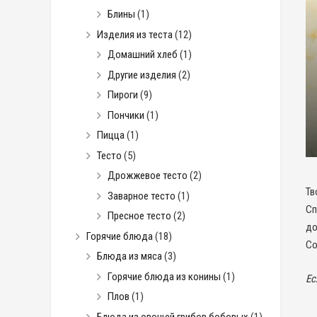
Блины
(1)
Изделия из теста
(12)
Домашний хлеб
(1)
Другие изделия
(2)
Пироги
(9)
Пончики
(1)
Пицца
(1)
Тесто
(5)
Дрожжевое тесто
(2)
Тв
Заварное тесто
(1)
Сп
Пресное тесто
(2)
до
Горячие блюда
(18)
Со
Блюда из мяса
(3)
Горячие блюда из конины
(1)
Ес
Плов
(1)
Блюда из овощей грибов бобовых
(1)