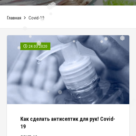
❅
❅
❅
❅
Главная
Covid-19
❅
❅
❅
❅
❅
24.03.2020
❅
❅
❅
❅
❅
❅
❅
❅
Как сделать антисептик для рук! Covid-
19