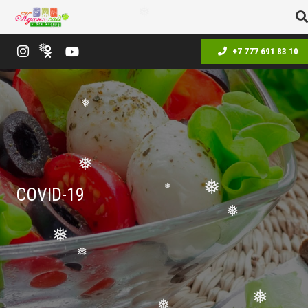
❅
❅
❅
+7 777 691 83 10
❅
❅
❅
❅
COVID-19
❅
❅
❅
❅
❅