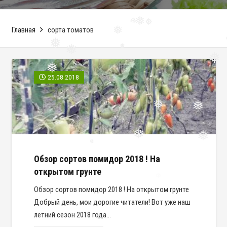
Главная
сорта томатов
❅
❅
❅
❅
❅
❅
❅
❅
❅
25.08.2018
❅
❅
❅
❅
❅
❅
❅
Обзор сортов помидор 2018 ! На
открытом грунте
Обзор сортов помидор 2018 ! На открытом грунте
Добрый день, мои дорогие читатели! Вот уже наш
летний сезон 2018 года…