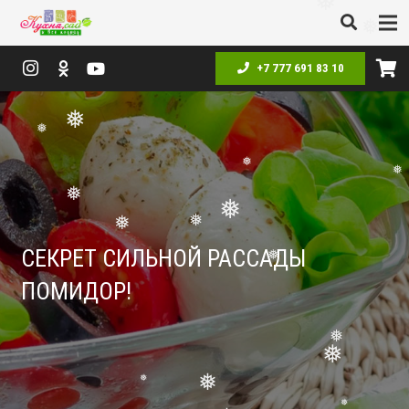
❅
❅
❅
+7 777 691 83 10
❅
❅
❅
❅
❅
❅
СЕКРЕТ СИЛЬНОЙ РАССАДЫ
❅
❅
❅
ПОМИДОР!
❅
❅
❅