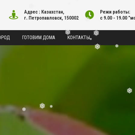
Адрес : Казахстан,
Режи работы:
❅
❅
❅
г. Петропавловск, 150002
с 9.00 - 19.00 "м
❅
ОРОД
ГОТОВИМ ДОМА
КОНТАКТЫ
❅
❅
❅
❅
❅
❅
❅
❅
❅