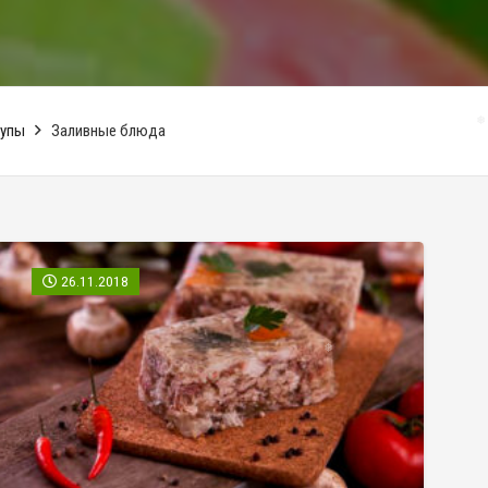
супы
Заливные блюда
❅
❅
26.11.2018