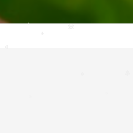
❅
❅
❅
❅
❅