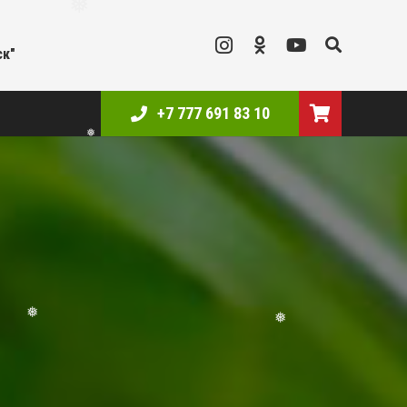
❅
❅
ск"
+7 777 691 83 10
❅
❅
❅