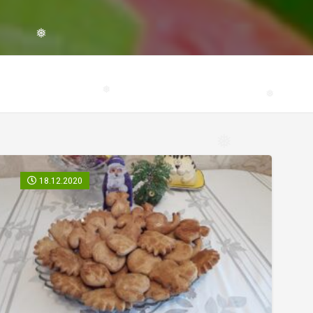
❅
❅
❅
❅
18.12.2020