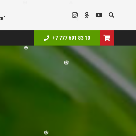
❅
ск"
❅
❅
+7 777 691 83 10
❅
❅