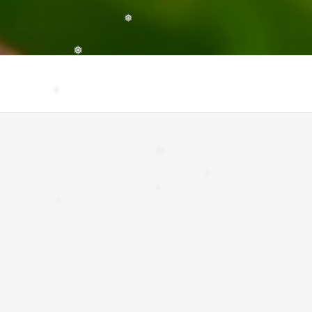
❅
❅
❅
❅
❅
❅
❅
❅