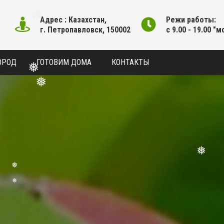
Адрес : Казахстан,
Режи работы:
г. Петропавловск, 150002
❅
с 9.00 - 19.00 "м
ОРОД
ГОТОВИМ ДОМА
КОНТАКТЫ
❅
❅
❅
❅
❅
❅