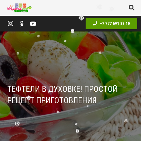
❅
❅
❅
❅
❅
+7 777 691 83 10
❅
❅
❅
❅
❅
❅
❅
ТЕФТЕЛИ В ДУХОВКЕ! ПРОСТОЙ
РЕЦЕПТ ПРИГОТОВЛЕНИЯ
❅
❅
❅
❅