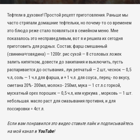
Тефтели в духовке! Простой рецепт приготовления. Раньше мы
часто стряпали домашние тефтельки, но почему-то со временем
это блюдо реже стало появляться в семейном меню. Мне
показалось это несправедливым, вот я и решила их сегодня
приготовить для родных. Состав; фарш смешанный
(свинина+говядина) — 1200г. рис сухой — 8 столовых ложек
залить кипятком, довести до закипания и выключить, пусть
распаривается до остывания., лук репчатый — 2 шт, чеснок — 0,5
ч.л, соль — 1 ч.л.для фарша, и + 1 ч.л. для соуса., перец- по вкусу,
сметана 20%- 200мл, молоко- 250мл, мука — 1 ст.л.с горкой,
мускатный орех порошек — 0,5 ч.л, или куркума. , морковь — 1 шт.
небольшая. масло раст для смазывания противня, и для
поссировки = 4ст.л.
Если вам понравился это видео ставьте лайк и подписывайтесь
на мой канал в
YouTube
!