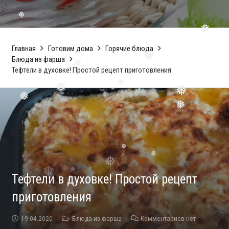
❅
❅
❅
❅
Главная
Готовим дома
Горячие блюда
Блюда из фарша
❅
Тефтели в духовке! Простой рецепт приготовления
❅
❅
❅
❅
❅
❅
❅
❅
Тефтели в духовке! Простой рецепт
приготовления
19.04.2020
Блюда из фарша
Комментариев нет